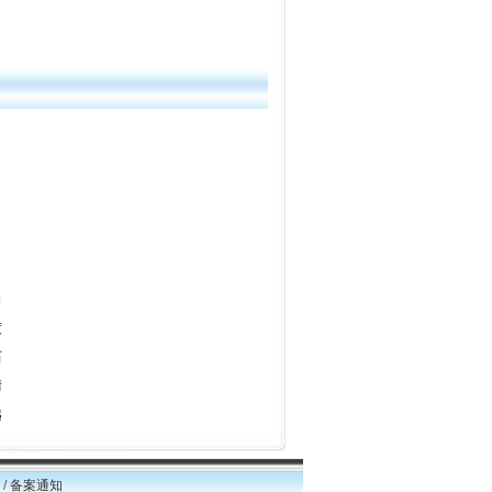
向
度
石
情
越
/
备案通知