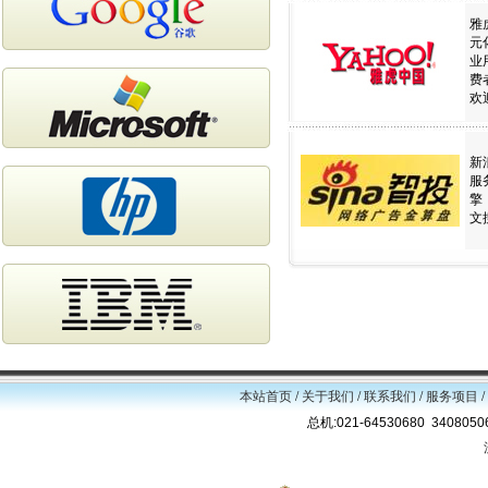
雅
元
业
费
欢
新
服
擎
文
本站首页
/
关于我们
/
联系我们
/
服务项目
/
总机:021-64530680 34080